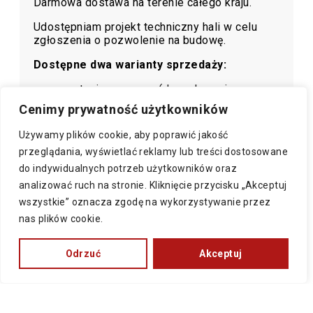
Darmowa dostawa na terenie całego kraju.
Udostępniam projekt techniczny hali w celu
zgłoszenia o pozwolenie na budowę.
Dostępne dwa warianty sprzedaży:
w stanie surowym (do malowania we
własnym zakresie)
Cenimy prywatność użytkowników
cynkowane ogniowo
Używamy plików cookie, aby poprawić jakość
przeglądania, wyświetlać reklamy lub treści dostosowane
do indywidualnych potrzeb użytkowników oraz
analizować ruch na stronie. Kliknięcie przycisku „Akceptuj
DARMOWA WYCENA
wszystkie” oznacza zgodę na wykorzystywanie przez
Kliknij tutaj
nas plików cookie.
Odrzuć
Akceptuj