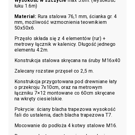
Wysokość w szczycie
max 5.8m. (wysokość
łuku 1.6m)
Materiał:
Rura stalowa 76,1 mm, ścianka gr. 4
mm, możliwość wzmocnienia teownikiem
50x50x6.
Przęsło składa się z 4 elementów (rur) +
metrowy łącznik w kalenicy. Długość jednego
elementu 4.2m.
Konstrukcja stalowa skręcana na śruby M16x40
Zalecany rozstaw przęseł co 2,5 m.
Konstrukcja przygotowana pod drewniane łaty
o przekroju 7x10cm, oraz na metrowym
łączniku 7×12 montowane co 60cm skręcane
na wkręty ciesielskie.
Pokrycie: ściany blacha trapezowa wysokość
fali do ustalenia, dach blacha trapezowa T7.
Mocowanie do podłoża 4 kotwy stalowe M16.